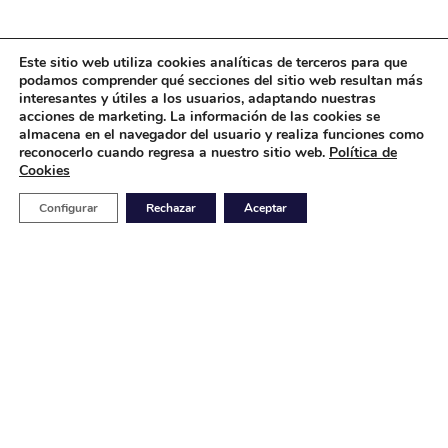
Este sitio web utiliza cookies analíticas de terceros para que
podamos comprender qué secciones del sitio web resultan más
interesantes y útiles a los usuarios, adaptando nuestras
acciones de marketing. La información de las cookies se
almacena en el navegador del usuario y realiza funciones como
reconocerlo cuando regresa a nuestro sitio web.
Política de
Cookies
Configurar
Rechazar
Aceptar
Sede Europa
Planta de producción
Nuestra Señora de la Guía 19

48810, Alonsotegi, Vizcaya
(España)
(+34) 94 498 2028

Planta EE.UU.
P4Q USA, INC. Planta de producción