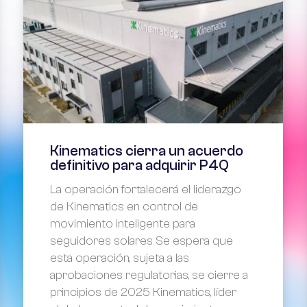
Kinematics cierra un acuerdo
definitivo para adquirir P4Q
La operación fortalecerá el liderazgo
de Kinematics en control de
movimiento inteligente para
seguidores solares Se espera que
esta operación, sujeta a las
aprobaciones regulatorias, se cierre a
principios de 2025 Kinematics, líder