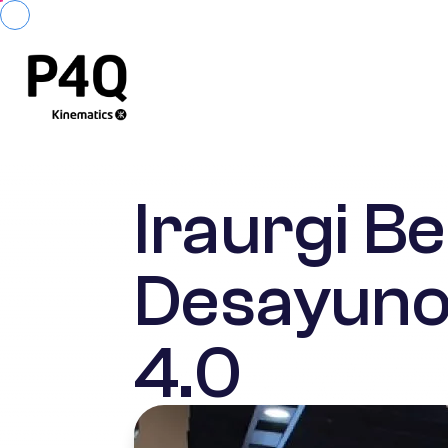
Iraurgi B
Desayunos
4.0