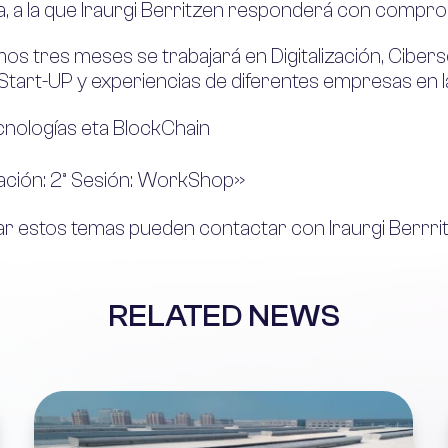
a, a la que Iraurgi Berritzen responderá con compr
ximos tres meses se trabajará en Digitalización, Cibe
 Start-UP y experiencias de diferentes empresas en l
cnologías eta BlockChain
ización: 2ª Sesión: WorkShop»
jar estos temas pueden contactar con
Iraurgi Berrri
RELATED NEWS