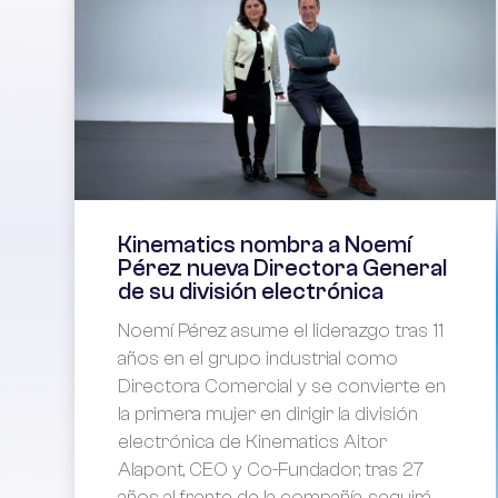
Kinematics nombra a Noemí
Pérez nueva Directora General
de su división electrónica
Noemí Pérez asume el liderazgo tras 11
años en el grupo industrial como
Directora Comercial y se convierte en
la primera mujer en dirigir la división
electrónica de Kinematics Aitor
Alapont, CEO y Co-Fundador, tras 27
años al frente de la compañía, seguirá