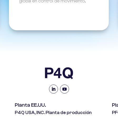
global en control de movimiento...
Planta EE.UU.
Pl
P4Q USA, INC. Planta de producción
PF